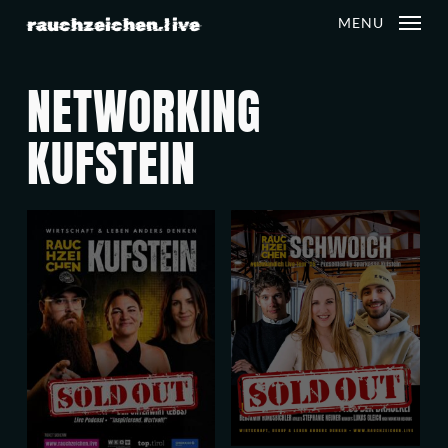
Skip
rauchzeichen.live
MENU
to
main
NETWORKING
content
KUFSTEIN